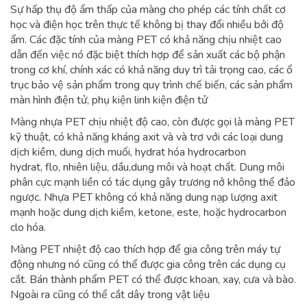
Sự hấp thụ độ ẩm thấp của màng cho phép các tính chất cơ
học và điện học trên thực tế không bị thay đổi nhiều bởi độ
ẩm. Các đặc tính của màng PET có khả năng chịu nhiệt cao
dẫn đến việc nó đặc biệt thích hợp để sản xuất các bộ phận
trong cơ khí, chính xác có khả năng duy trì tải trọng cao, các ổ
trục bảo vệ sản phẩm trong quy trình chế biến, các sản phẩm
màn hình điện tử, phụ kiện linh kiện điện tử
Màng nhựa PET chịu nhiệt độ cao, còn được gọi là màng PET
kỹ thuật, có khả năng kháng axit và và trơ với các loại dung
dịch kiềm, dung dịch muối, hydrat hóa hydrocarbon
hydrat, flo, nhiên liệu, dầu,dung môi và hoạt chất. Dung môi
phân cực mạnh liền có tác dụng gây trương nở không thể đảo
ngược. Nhựa PET không có khả năng dung nạp lượng axit
mạnh hoặc dung dịch kiềm, ketone, este, hoặc hydrocarbon
clo hóa.
Màng PET nhiệt độ cao thích hợp để gia công trên máy tự
động nhưng nó cũng có thể được gia công trên các dụng cụ
cắt. Bán thành phẩm PET có thể được khoan, xay, cưa và bào.
Ngoài ra cũng có thể cắt dây trong vật liệu