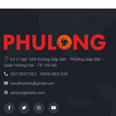
Số 2 Ngõ 168 Đường Giáp Bát - Phường Giáp Bát -
Quận Hoàng Mai - TP. Hà Nội
0973837362
-
0966.589.539
kieuthom04@gmail.com
phulongplastic.com