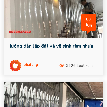
07
Jun
Hướng dẫn lắp đặt và vệ sinh rèm nhựa
phulong
3326 Lượt xem