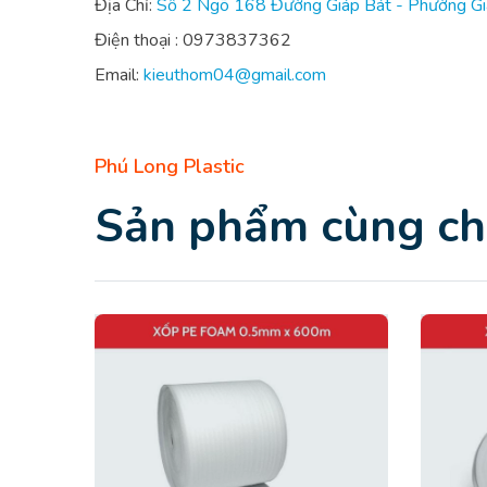
Địa Chỉ:
Số 2 Ngõ 168 Đường Giáp Bát - Phường Giá
Điện thoại : 0973837362
Email:
kieuthom04@gmail.com
Phú Long Plastic
Sản phẩm cùng c