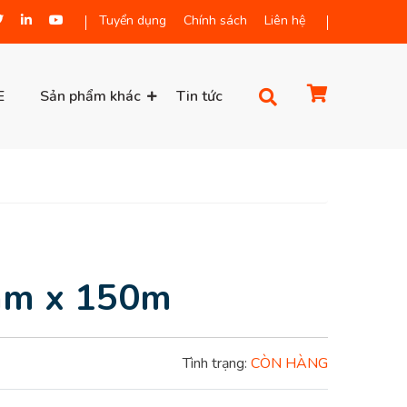
Tuyển dụng
Chính sách
Liên hệ
E
Sản phẩm khác
Tin tức
mm x 150m
Tình trạng:
CÒN HÀNG