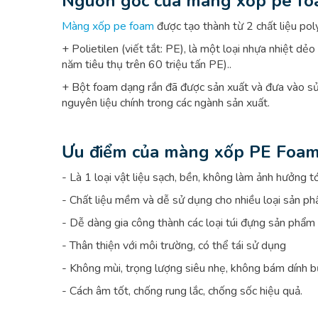
Nguồn gốc của màng xốp pe f
Màng xốp pe foam
được tạo thành từ 2 chất liệu po
+ Polietilen (viết tắt: PE), là một loại nhựa nhiệt dẻ
năm tiêu thụ trên 60 triệu tấn PE)..
+ Bột foam dạng rắn đã được sản xuất và đưa vào sử 
nguyên liệu chính trong các ngành sản xuất.
Ưu điểm của màng xốp PE Foa
- Là 1 loại vật liệu sạch, bền, không làm ảnh hưởng 
- Chất liệu mềm và dễ sử dụng cho nhiều loại sản ph
- Dễ dàng gia công thành các loại túi đựng sản phẩm t
- Thân thiện với môi trường, có thể tái sử dụng
- Không mùi, trọng lượng siêu nhẹ, không bám dính b
- Cách âm tốt, chống rung lắc, chống sốc hiệu quả.