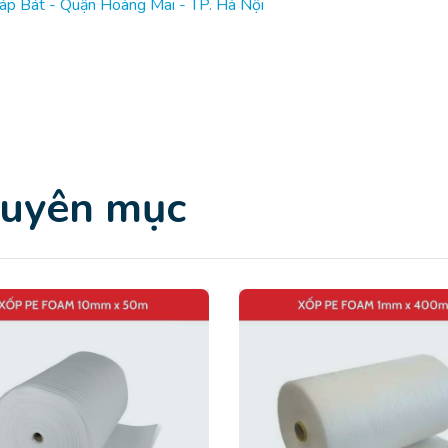
p Bát - Quận Hoàng Mai - TP. Hà Nội
huyên mục