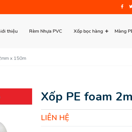
iới thiệu
Rèm Nhựa PVC
Xốp bọc hàng
Màng P
 2mm x 150m
Xốp PE foam 2
LIÊN HỆ