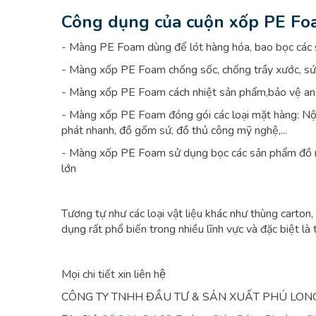
Công dụng của cuộn xốp PE F
- Màng PE Foam dùng để lót hàng hóa, bao bọc các
- Màng xốp PE Foam chống sốc, chống trầy xước, sứ
- Màng xốp PE Foam cách nhiệt sản phẩm,bảo vệ an 
- Màng xốp PE Foam đóng gói các loại mặt hàng: Nội t
phát nhanh, đồ gốm sứ, đồ thủ công mỹ nghệ,...
- Màng xốp PE Foam sử dụng bọc các sản phẩm đồ n
lớn
Tương tự như các loại vật liệu khác như thùng car
dụng rất phổ biến trong nhiều lĩnh vực và đặc biệt l
Mọi chi tiết xin liên hệ
CÔNG TY TNHH ĐẦU TƯ & SẢN XUẤT PHÚ LON