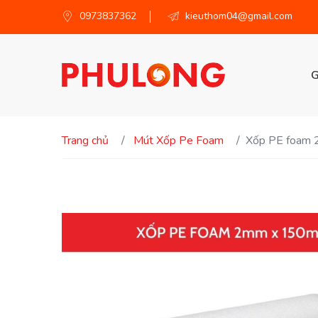
0973837362
kieuthom04@gmail.com
G
Trang chủ
Mút Xốp Pe Foam
Xốp PE foam