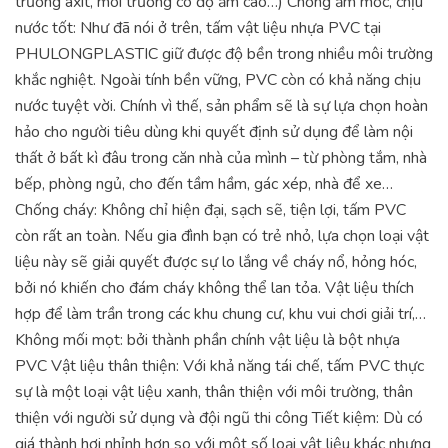
trường axit, môi trường có độ ẩm cao…)
Chống ẩm mốc, chịu
nước tốt: Như đã nói ở trên, tấm vật liệu nhựa PVC tại
PHULONGPLASTIC giữ được độ bền trong nhiều môi trường
khắc nghiệt. Ngoài tính bền vững, PVC còn có khả năng chịu
nước tuyệt vời. Chính vì thế, sản phẩm sẽ là sự lựa chọn hoàn
hảo cho người tiêu dùng khi quyết định sử dụng để làm nội
thất ở bất kì đâu trong căn nhà của mình – từ phòng tắm, nhà
bếp, phòng ngủ, cho đến tầm hầm, gác xép, nhà để xe…
Chống cháy: Không chỉ hiện đại, sạch sẽ, tiện lợi, tấm PVC
còn rất an toàn. Nếu gia đình bạn có trẻ nhỏ, lựa chọn loại vật
liệu này sẽ giải quyết được sự lo lắng về cháy nổ, hỏng hóc,
bởi nó khiến cho đám cháy không thể lan tỏa. Vật liệu thích
hợp để làm trần trong các khu chung cư, khu vui chơi giải trí,…
Không mối mọt: bởi thành phần chính vật liệu là bột nhựa
PVC
Vật liệu thân thiện: Với khả năng tái chế, tấm PVC thực
sự là một loại vật liệu xanh, thân thiện với môi trường, thân
thiện với người sử dụng và đội ngũ thi công
Tiết kiệm: Dù có
giá thành hơi nhỉnh hơn so với một số loại vật liệu khác nhưng