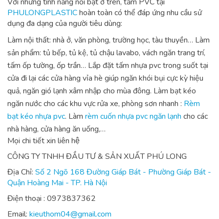
Với những tính năng nổi bật ở trên, tấm PVC tại
PHULONGPLASTIC
hoàn toàn có thể đáp ứng nhu cầu sử
dụng đa dạng của người tiêu dùng:
Làm nội thất: nhà ở, văn phòng, trường học, tàu thuyền…
Làm
sản phẩm: tủ bếp, tủ kệ, tủ chậu lavabo, vách ngăn trang trí,
tấm ốp tường, ốp trần…
Lắp đặt tấm nhựa pvc trong suốt tại
cửa đi lại các cửa hàng vỉa hè giúp ngăn khói bụi cực kỳ hiệu
quả, ngăn gió lạnh xâm nhập cho mùa đông.
Làm bạt kéo
ngăn nước cho các khu vực rửa xe, phòng sơn nhanh :
Rèm
bạt kéo nhựa pvc
.
Làm
rèm cuốn nhựa pvc ngăn lạnh
cho các
nhà hàng, cửa hàng ăn uống,…
Mọi chi tiết xin liên hệ
CÔNG TY TNHH ĐẦU TƯ & SẢN XUẤT PHÚ LONG
Địa Chỉ:
Số 2 Ngõ 168 Đường Giáp Bát - Phường Giáp Bát -
Quận Hoàng Mai - TP. Hà Nội
Điện thoại : 0973837362
Email:
kieuthom04@gmail.com