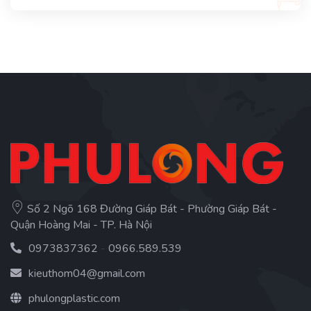
Số 2 Ngõ 168 Đường Giáp Bát - Phường Giáp Bát -
Quận Hoàng Mai - TP. Hà Nội
0973837362
-
0966.589.539
kieuthom04@gmail.com
phulongplastic.com