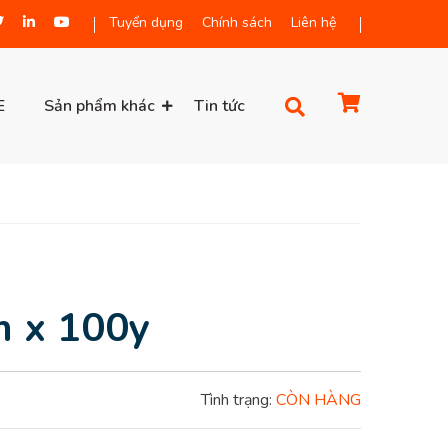
Tuyển dụng
Chính sách
Liên hệ
E
Sản phẩm khác
Tin tức
 x 100y
Tình trạng:
CÒN HÀNG