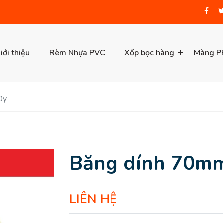
iới thiệu
Rèm Nhựa PVC
Xốp bọc hàng
Màng P
0y
Băng dính 70mm
LIÊN HỆ