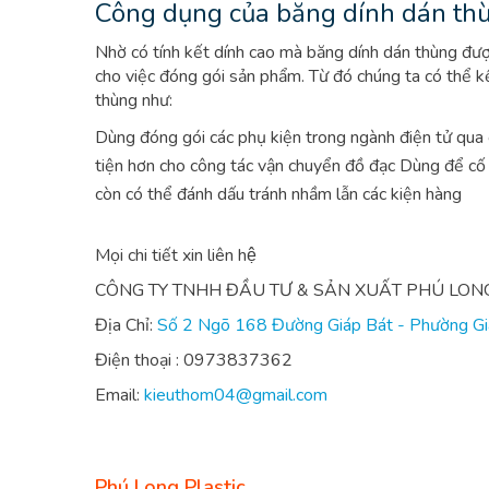
Công dụng của băng dính dán th
Nhờ có tính kết dính cao mà băng dính dán thùng đư
cho việc đóng gói sản phẩm. Từ đó chúng ta có thể 
thùng như:
Dùng đóng gói các phụ kiện trong ngành điện tử qua
tiện hơn cho công tác vận chuyển đồ đạc
Dùng để cố 
còn có thể đánh dấu tránh nhầm lẫn các kiện hàng
Mọi chi tiết xin liên hệ
CÔNG TY TNHH ĐẦU TƯ & SẢN XUẤT PHÚ LON
Địa Chỉ:
Số 2 Ngõ 168 Đường Giáp Bát - Phường Giá
Điện thoại : 0973837362
Email:
kieuthom04@gmail.com
Phú Long Plastic