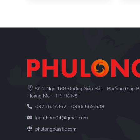
Số 2 Ngõ 168 Đường Giáp Bát - Phường Giáp B
Hoàng Mai - TP. Hà Nội
0973837362
-
0966.589.539
kieuthom04@gmail.com
phulongplastic.com